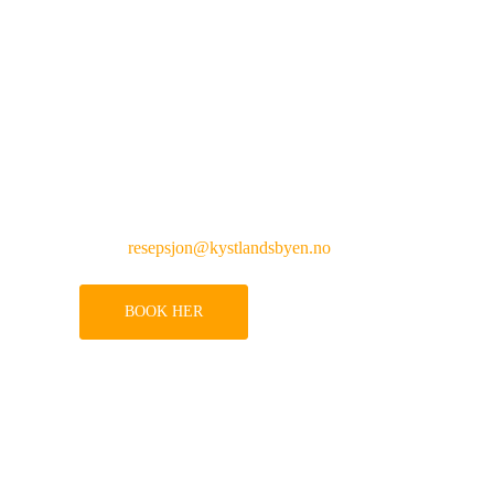
Kontakt oss
Vesterålen Kysthotell AS
Telefon: 76 15 29 99
Adresse: Pb 64, 8455 Stokmarknes
Epost:
resepsjon@kystlandsbyen.no
BOOK HER