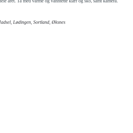
 hele året. Ta med varme og vanntette klær og sko, samt kamera.
adsel, Lødingen, Sortland, Øksnes