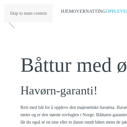
HJEM
OVERNATTING
OPPLEVE
Skip to main content
Båttur med ø
Havørn-garanti!
Reis med båt for å oppleve den majestetiske havørna. Havørne
meter og er den største rovfuglen i Norge. Båtturen garante
får du også se en nise eller to danse rundt båten mens de ja