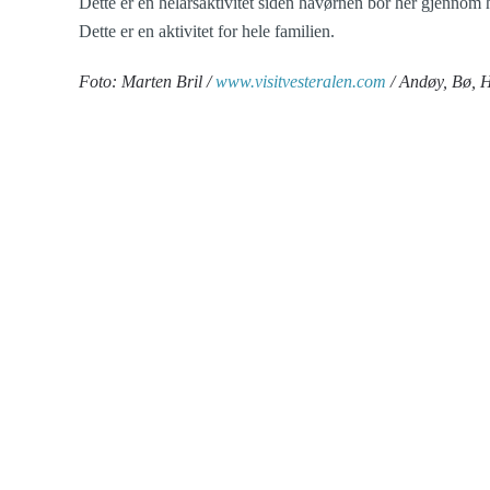
Dette er en helårsaktivitet siden havørnen bor her gjennom
Dette er en aktivitet for hele familien.
Foto: Marten Bril /
www.visitvesteralen.com
/ Andøy, Bø, H