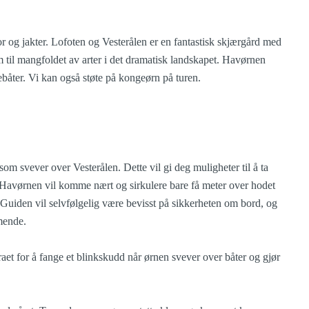
r og jakter. Lofoten og Vesterålen er en fantastisk skjærgård med
em til mangfoldet av arter i det dramatisk landskapet. Havørnen
kebåter. Vi kan også støte på kongeørn på turen.
om svever over Vesterålen. Dette vil gi deg muligheter til å ta
. Havørnen vil komme nært og sirkulere bare få meter over hodet
er. Guiden vil selvfølgelig være bevisst på sikkerheten om bord, og
mende.
raet for å fange et blinkskudd når ørnen svever over båter og gjør