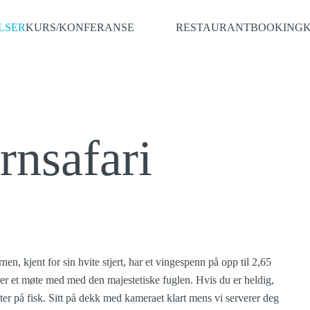
LSER
KURS/KONFERANSE
RESTAURANT
BOOKING
rnsafari
n, kjent for sin hvite stjert, har et vingespenn på opp til 2,65
rer et møte med med den majestetiske fuglen. Hvis du er heldig,
kter på fisk. Sitt på dekk med kameraet klart mens vi serverer deg