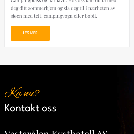
Campingplass og båthavn. Hos oss kan du ta med
deg ditt sommerhjem og slå deg til i nærheten av
sjøen med telt, campingvogn eller bobil.
LES MER
Ka nu?
Kontakt oss
Vesterålen Kysthotell AS