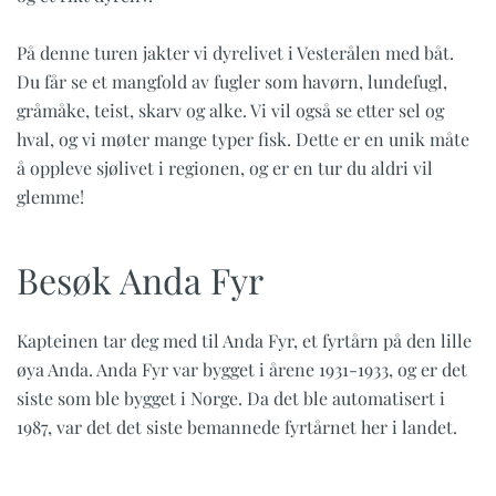
På denne turen jakter vi dyrelivet i Vesterålen med båt.
Du får se et mangfold av fugler som havørn, lundefugl,
gråmåke, teist, skarv og alke. Vi vil også se etter sel og
hval, og vi møter mange typer fisk. Dette er en unik måte
å oppleve sjølivet i regionen, og er en tur du aldri vil
glemme!
Besøk Anda Fyr
Kapteinen tar deg med til Anda Fyr, et fyrtårn på den lille
øya Anda. Anda Fyr var bygget i årene 1931-1933, og er det
siste som ble bygget i Norge. Da det ble automatisert i
1987, var det det siste bemannede fyrtårnet her i landet.