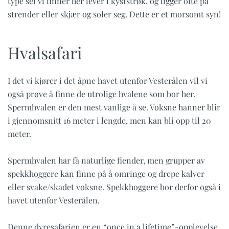
type sel vi finner her lever i kyststrøk, og ligger ofte på
strender eller skjær og soler seg. Dette er et morsomt syn!
Hvalsafari
I det vi kjører i det åpne havet utenfor Vesterålen vil vi
også prøve å finne de utrolige hvalene som bor her.
Spermhvalen er den mest vanlige å se. Voksne hanner blir
i gjennomsnitt 16 meter i lengde, men kan bli opp til 20
meter.
Spermhvalen har få naturlige fiender, men grupper av
spekkhoggere kan finne på å omringe og drepe kalver
eller svake/skadet voksne. Spekkhoggere bor derfor også i
havet utenfor Vesterålen.
Denne dyresafarien er en “once in a lifetime”-opplevelse.